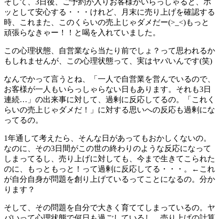
そして、3日後、ご予約が入りお客様がいらっしゃると、ホ
ッとして安心する・・・けれど、月末に売り上げを確認する
時、これまた、このくらいの売上じゃダメだー(>_<)もっと
頑張らなきゃー！！と喝を入れていました。
この心理状態、自営業なら当たり前でしょ？って思われるか
もしれませんが、この心理状態って、実はヤバいんです(笑)
なんでかって言うとね、「一人で自営業を営んでいるので、
お客様が一人もいらっしゃらない日もあります。それも3日
連続…」の出来事に対して、過剰に反応してるの。「これく
らいの売上じゃダメだ！」に対する思いへの反応も過剰にな
ってるの。
1年通して考えたら、そんな日があってもおかしくないの。
なのに、その3日間がこの世の終わりのような反応になって
しまってるし、売り上げに対しても、今まで生きてこられた
のに、もっともっと！って過剰に反応してる・・・。←これ
が自分自身が問題を創り上げているってことになるの。分か
ります？
そして、その問題を自分で大きく育ててしまっているの。ヤ
バいって心理状態で何日も過ごしているし、売り上げの計算