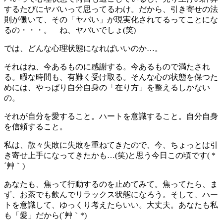
するたびにヤバいって思ってるわけ。だから、引き寄せの法
則が働いて、その「ヤバい」が現実化されてるってことにな
るの・・・。 ね、ヤバいでしょ(笑)
では、どんな心理状態になればいいのか…。
それはね、今あるものに感謝する。今あるもので満たされ
る。暇な時間も、有難く受け取る。そんな心の状態を保つた
めには、やっぱり自分自身の「在り方」を整えるしかない
の。
それが自分を愛すること。ハートを意識すること。自分自身
を信頼すること。
私は、散々失敗に失敗を重ねてきたので、今、ちょっとは引
き寄せ上手になってきたかも…(笑)と思う今日この頃です( *
´艸｀)
あなたも、焦って行動するのを止めてみて。焦ってたら、ま
ず、お茶でも飲んでリラックス状態になろう。そして、ハー
トを意識して、ゆっくり考えたらいい。大丈夫。あなたも私
も「愛」だから(´艸｀*)