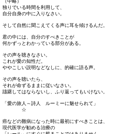
（中略）
独りでいる時間を利用して、
自分自身の中に入りなさい。
そして自然に聞こえてくる声に耳を傾けるんだ。
君の中には、自分のすべきことが
何かずっとわかっている部分がある。
その声を聴きなさい。
これが愛の知性だ。
ややこしい説明などなしに、的確に語る声。
その声を聴いたら、
それが命ずるままに従いなさい。
躊躇してはならないし、ふり返ってもいけない。
「愛の旅人～詩人 ルーミーに魅せられて」
☆
癌などの難病になった時に最初にすべきことは、
現代医学が勧める治療の
「レール」にすぐに載ることではありません。