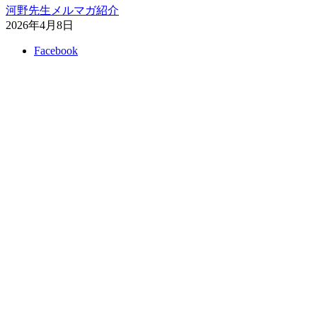
河野先生メルマガ紹介
2026年4月8日
Facebook
Twitter
Instagram
プライバシーポリシー
特定商取引法に基づく表記
©
2024 - 2026
ケアミィヒーリング
Contact
マイストーリー
サービス
手愛手ヒーリング
お客様の声
ブログ
お問い合わせ