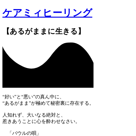
ケアミィヒーリング
【あるがままに生きる】
“好い”と“悪い”の真ん中に、
“あるがまま”が極めて秘密裏に存在する。
人知れず、大いなる絶対と、
惹きあうことに心を酔わせなさい。
「バウルの唄」